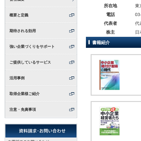
所在地
東
電話
03
概要と定義
代表者
代
期待される効用
株主
日
書籍紹介
強い企業づくりをサポート
ご提供しているサービス
活用事例
取得企業様ご紹介
注意・免責事項