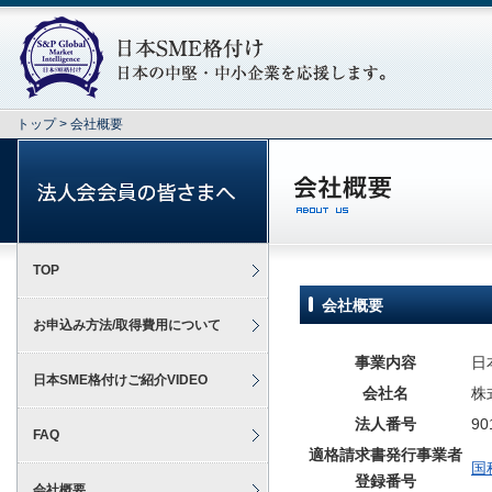
トップ
> 会社概要
TOP
会社概要
お申込み方法/取得費用について
事業内容
日
日本SME格付けご紹介VIDEO
会社名
株
法人番号
90
FAQ
適格請求書発行事業者
国
登録番号
会社概要